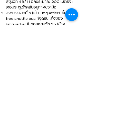
สุขุมวิท
49/11 อีกประมาณ 200 เมตรจะ
เจอประตูเข้าคลับอยู่ทางขวามือ
ลงทางออกที่ 5 (เข้า Emquatier)
ขึ้นรถ
free shuttle bus
ที่จุดรับ-ส่งของ
Emquartier ในซอยสุขุมวิท 35 (ข้าง
Gourmet Market)
*
ฟรีรถรับส่ง ไป/ กลับจากสถานีรถไฟฟ้า
พร้อมพงษ์ (ทุกชั่วโมง ระหว่างเวลา
07.15
- 20.45)
ตามตารางด้านล่าง